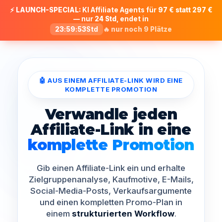
⚡
LAUNCH-SPECIAL:
KI Affiliate Agents für
97 € statt 297 €
— nur
24 Std
, endet in
23
:
59
:
51
Std
🔥 nur noch
9
Plätze
🤖 AUS EINEM AFFILIATE-LINK WIRD EINE
KOMPLETTE PROMOTION
Verwandle jeden
Affiliate-Link in eine
komplette Promotion
Gib einen Affiliate-Link ein und erhalte
Zielgruppenanalyse, Kaufmotive, E-Mails,
Social-Media-Posts, Verkaufsargumente
und einen kompletten Promo-Plan in
einem
strukturierten Workflow
.