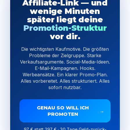
Affiliate-Link — und
wenige Minuten
später liegt deine
Promotion-Struktur
vor dir.
Die wichtigsten Kaufmotive. Die größten
Probleme der Zielgruppe. Starke
Verkaufsargumente. Social-Media-Ideen.
E-Mail-Kampagnen. Hooks.
Werbeansätze. Ein klarer Promo-Plan.
Alles vorbereitet. Alles strukturiert. Alles
sofort nutzbar.
GENAU SO WILL ICH
→
PROMOTEN
97 € statt 297 € · 30 Tage Geld-zurück-