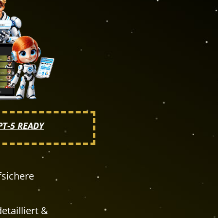
PT-5 READY
fsichere
tailliert &