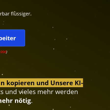
rbar flüssiger.
beiter
199€
)
ein kopieren und Unsere KI-
sts und vieles mehr werden
mehr nötig
.