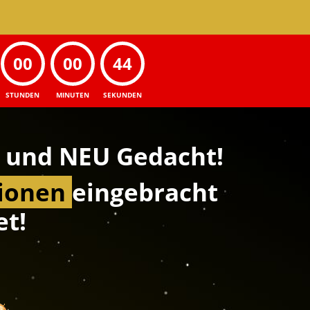
00
00
43
STUNDEN
MINUTEN
SEKUNDEN
und NEU Gedacht!
sionen
eingebracht
et!