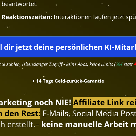
beantwortet.
 Reaktionszeiten:
Interaktionen laufen jetzt spü
l dir jetzt deine persönlichen KI-Mitar
al zahlen, lebenslanger Zugriff - keine Abos, keine Limits (
69€
statt
+ 14 Tage Geld-zurück-Garantie
Marketing noch NIE!
Affiliate Link r
 den Rest
:
E-Mails, Social Media Po
 erstellt.
–
keine manuelle Arbeit 