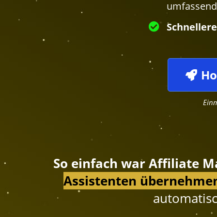
umfassend 
Schnellere
Ho
Einm
So einfach war Affiliate 
Assistenten übernehmen
automatisch