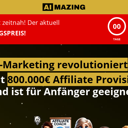
 zeitnah!
Der aktuell
00
GS
PREIS!
TAGE
e-Marketing revolutioniert
at
800.000€ Affiliate Provi
d ist für Anfänger geeign