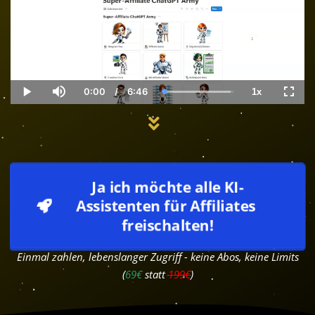
0:00
/
6:46
1x
Current
Duration
Loaded
:
Play
Mute
Playback
Fulls
Time
100.00%
Rate
Ja ich möchte alle KI-
Assistenten für Affiliates 
freischalten!
Einmal zahlen, lebenslanger Zugriff - keine Abos, keine Limits
(
69€
statt
199€
)