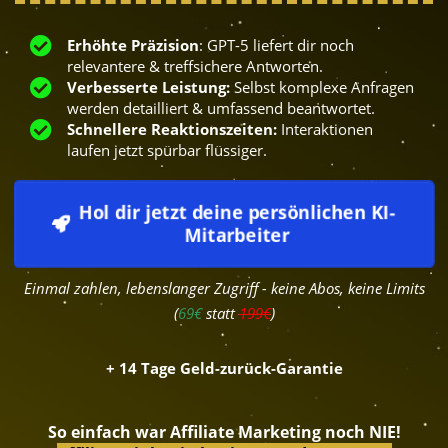
Erhöhte Präzision
: GPT-5 liefert dir noch
relevantere & treffsichere Antworten.
Verbesserte Leistung:
Selbst komplexe Anfragen
werden detailliert & umfassend beantwortet.
Schnellere Reaktionszeiten:
Interaktionen
laufen jetzt spürbar flüssiger.
Hol dir jetzt deine persönlichen KI-
Mitarbeiter
Einmal zahlen, lebenslanger Zugriff - keine Abos, keine Limits
(
69€
statt
199€
)
+ 14 Tage Geld-zurück-Garantie
So einfach war Affiliate Marketing noch NIE!